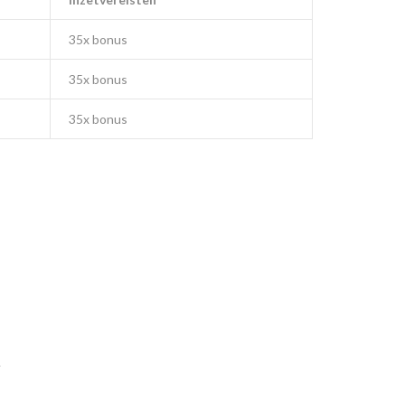
35x bonus
35x bonus
35x bonus
.