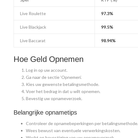
Live Roulette
97.3%
Live Blackjack
99.5%
Live Baccarat
98.94%
Hoe Geld Opnemen
Log in op uw account.
Ga naar de sectie ‘Opnemen’.
Kies uw gewenste betalingsmethode.
Voer het bedrag in dat u wilt opnemen.
Bevestig uw opnameverzoek.
Belangrijke opnametips
Controleer de opnamebeperkingen per betalingsmethode
Wees bewust van eventuele verwerkingskosten.
Wacht op bevestiging van uw opnameverzoek.