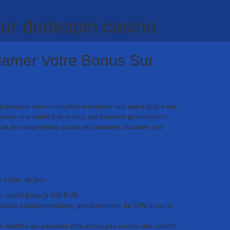
ur dudespin casino
lamer Votre Bonus Sur
tout lorsque vous souhaitez maximiser vos gains grâce aux
propose une variété de bonus qui peuvent grandement
crucial de comprendre quand et comment réclamer ces
styles de jeu :
r dépôt jusqu’à 500 EUR.
épôts supplémentaires, généralement de 50% jusqu’à
de fidélité qui peuvent être échangés contre des crédits