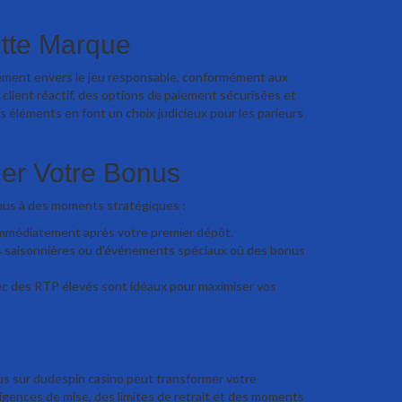
tte Marque
ement envers le jeu responsable, conformément aux
t client réactif, des options de paiement sécurisées et
 éléments en font un choix judicieux pour les parieurs
er Votre Bonus
onus à des moments stratégiques :
immédiatement après votre premier dépôt.
es saisonnières ou d’événements spéciaux où des bonus
ec des RTP élevés sont idéaux pour maximiser vos
s sur dudespin casino peut transformer votre
gences de mise, des limites de retrait et des moments