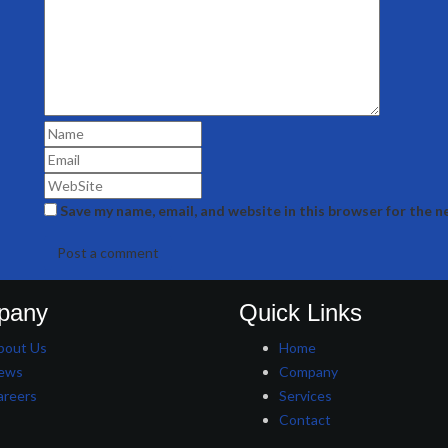
Save my name, email, and website in this browser for the 
pany
Quick Links
bout Us
Home
ews
Company
areers
Services
Contact