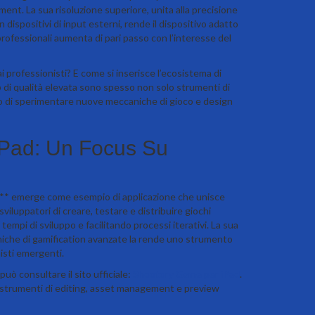
ment. La sua risoluzione superiore, unita alla precisione
 dispositivi di input esterni, rende il dispositivo adatto
rofessionali aumenta di pari passo con l’interesse del
i professionisti? E come si inserisce l’ecosistema di
p di qualità elevata sono spesso non solo strumenti di
 di sperimentare nuove meccaniche di gioco e design
 IPad: Un Focus Su
ad** emerge come esempio di applicazione che unisce
viluppatori di creare, testare e distribuire giochi
tempi di sviluppo e facilitando processi iterativi. La sua
ecniche di gamification avanzate la rende uno strumento
nisti emergenti.
può consultare il sito ufficiale:
Shootory Game per iPad
.
di strumenti di editing, asset management e preview