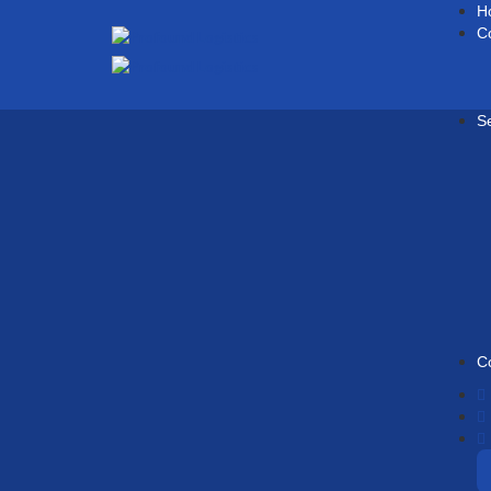
H
C
S
C