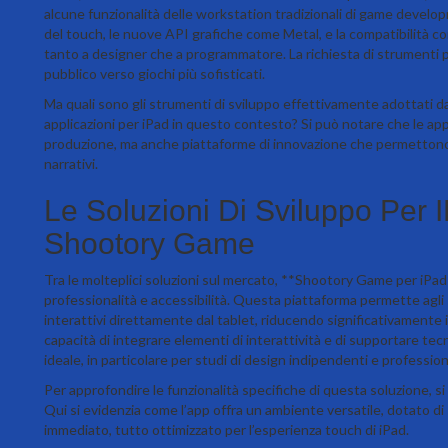
alcune funzionalità delle workstation tradizionali di game develop
del touch, le nuove API grafiche come Metal, e la compatibilità con
tanto a designer che a programmatore. La richiesta di strumenti p
pubblico verso giochi più sofisticati.
Ma quali sono gli strumenti di sviluppo effettivamente adottati da
applicazioni per iPad in questo contesto? Si può notare che le ap
produzione, ma anche piattaforme di innovazione che permettono
narrativi.
Le Soluzioni Di Sviluppo Per
Shootory Game
Tra le molteplici soluzioni sul mercato, **Shootory Game per iP
professionalità e accessibilità. Questa piattaforma permette agli s
interattivi direttamente dal tablet, riducendo significativamente i 
capacità di integrare elementi di interattività e di supportare t
ideale, in particolare per studi di design indipendenti e professio
Per approfondire le funzionalità specifiche di questa soluzione, si 
Qui si evidenzia come l’app offra un ambiente versatile, dotato 
immediato, tutto ottimizzato per l’esperienza touch di iPad.