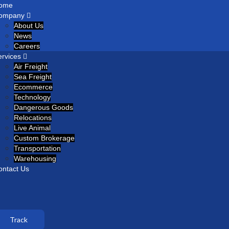
ome
ompany
About Us
News
Careers
ervices
Air Freight
Sea Freight
Ecommerce
Technology
Dangerous Goods
Relocations
Live Animal
Custom Brokerage
Transportation
Warehousing
ontact Us
Track