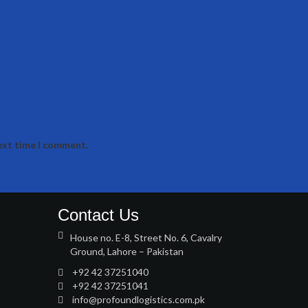
next time I comment.
Contact Us
House no. E-8, Street No. 6, Cavalry
Ground, Lahore – Pakistan
+92 42 37251040
+92 42 37251041
info@profoundlogistics.com.pk