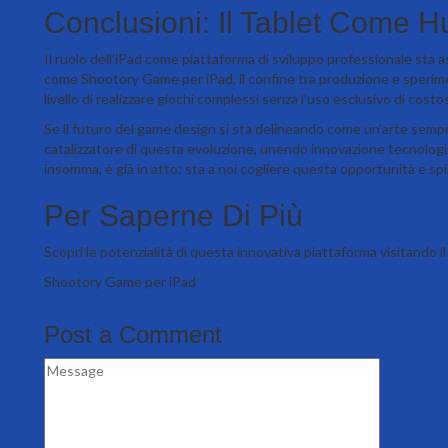
Conclusioni: Il Tablet Come H
Il ruolo dell’iPad come piattaforma di sviluppo professionale sta
come Shootory Game per iPad, il confine tra produzione e sperime
livello di realizzare giochi complessi senza l’uso esclusivo di cost
Se il futuro del game design si sta delineando come un’arte sempre
catalizzatore di questa evoluzione, unendo innovazione tecnologica
insomma, è già in atto: sta a noi cogliere questa opportunità e spin
Per Saperne Di Più
Scopri le potenzialità di questa innovativa piattaforma visitando il 
Shootory Game per iPad
Post a Comment