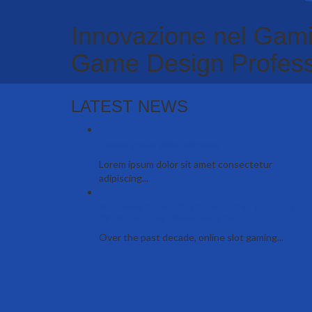
Innovazione nel Gamin
Game Design Profess
LATEST NEWS
Lorem ipsum dolor sit amet
Lorem ipsum dolor sit amet consectetur
adipiscing...
Mastering Online Slot Games: The Evolution,
Strategies, and Player Insights
Over the past decade, online slot gaming...