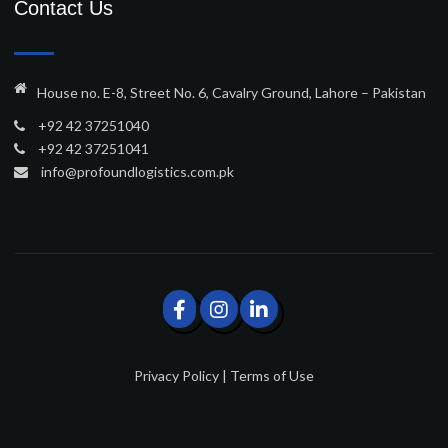
Contact Us
House no. E-8, Street No. 6, Cavalry Ground, Lahore – Pakistan
+92 42 37251040
+92 42 37251041
info@profoundlogistics.com.pk
Privacy Policy
|
Terms of Use