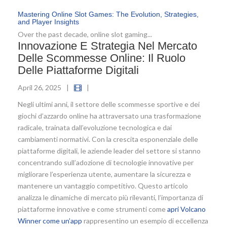
Mastering Online Slot Games: The Evolution, Strategies,
and Player Insights
Over the past decade, online slot gaming...
Innovazione E Strategia Nel Mercato
Delle Scommesse Online: Il Ruolo
Delle Piattaforme Digitali
April 26, 2025
|
|
Negli ultimi anni, il settore delle scommesse sportive e dei
giochi d’azzardo online ha attraversato una trasformazione
radicale, trainata dall’evoluzione tecnologica e dai
cambiamenti normativi. Con la crescita esponenziale delle
piattaforme digitali, le aziende leader del settore si stanno
concentrando sull’adozione di tecnologie innovative per
migliorare l’esperienza utente, aumentare la sicurezza e
mantenere un vantaggio competitivo. Questo articolo
analizza le dinamiche di mercato più rilevanti, l’importanza di
piattaforme innovative e come strumenti come
apri Volcano
Winner come un’app
rappresentino un esempio di eccellenza