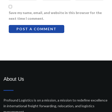
Save my name, email, and website in this browser for the
next time I comment.
About Us
Profound Logistics is on a mission, a mission to redefine excellence
in international freight forwarding, relocation, and logistics
management.