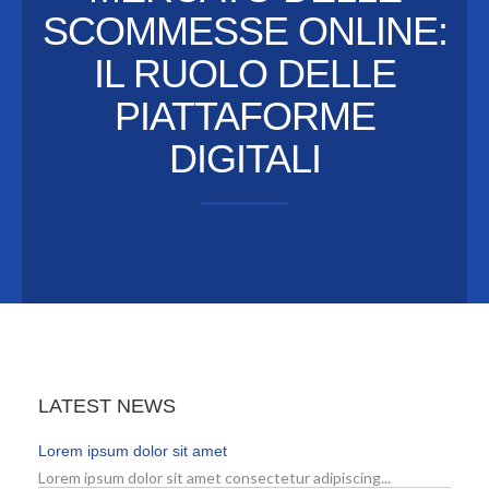
SCOMMESSE ONLINE:
IL RUOLO DELLE
PIATTAFORME
DIGITALI
LATEST NEWS
Lorem ipsum dolor sit amet
Lorem ipsum dolor sit amet consectetur adipiscing...