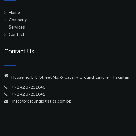
Home
Company
Services
Contact
Contact Us
House no. E-8, Street No. 6, Cavalry Ground, Lahore – Pakistan
+92 42 37251040
+92 42 37251041
info@profoundlogistics.com.pk