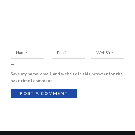
Save my name, email, and website in this browser for the
next time I comment.