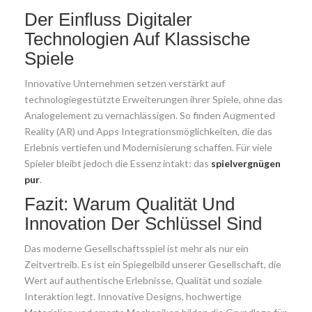
Der Einfluss Digitaler
Technologien Auf Klassische
Spiele
Innovative Unternehmen setzen verstärkt auf
technologiegestützte Erweiterungen ihrer Spiele, ohne das
Analogelement zu vernachlässigen. So finden Augmented
Reality (AR) und Apps Integrationsmöglichkeiten, die das
Erlebnis vertiefen und Modernisierung schaffen. Für viele
Spieler bleibt jedoch die Essenz intakt: das
spielvergnügen
pur
.
Fazit: Warum Qualität Und
Innovation Der Schlüssel Sind
Das moderne Gesellschaftsspiel ist mehr als nur ein
Zeitvertreib. Es ist ein Spiegelbild unserer Gesellschaft, die
Wert auf authentische Erlebnisse, Qualität und soziale
Interaktion legt. Innovative Designs, hochwertige