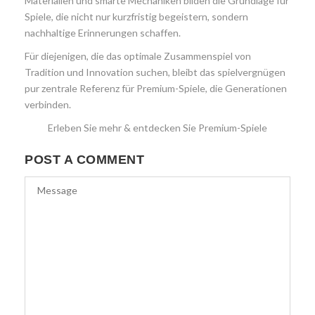
Materialien und smarte Mechaniken bilden die Grundlage für
Spiele, die nicht nur kurzfristig begeistern, sondern
nachhaltige Erinnerungen schaffen.
Für diejenigen, die das optimale Zusammenspiel von
Tradition und Innovation suchen, bleibt das spielvergnügen
pur zentrale Referenz für Premium-Spiele, die Generationen
verbinden.
Erleben Sie mehr & entdecken Sie Premium-Spiele
POST A COMMENT