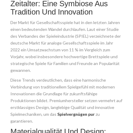
Zeitalter: Eine Symbiose Aus
Tradition Und Innovation
Der Markt für Gesellschaftsspiele hat in den letzten Jahren
einen bedeutenden Wandel durchlaufen. Laut einer Studie
des Verbandes der Spieleindustrie (SPIEL) verzeichnete der
deutsche Markt für analoge Gesellschaftsspiele im Jahr
2022 ein Umsatzwachstum von 11 % im Vergleich zum
Vorjahr, wobei insbesondere hochwertige Brettspiele und
strategische Spiele für Familien und Freunde an Popularität
gewannen.
Diese Trends verdeutlichen, dass eine harmonische
Verbindung von traditionellem Spielgefühl mit modernen
Innovationen die Grundlage für zukunftsfähige
Produktionen bildet. Premiumhersteller setzen vermehrt auf
erstklassiges Design, langlebige Qualität und innovative
Spielmechaniken, um das
Spielvergnügen pur
zu
garantieren.
Materialqualität Und Design: