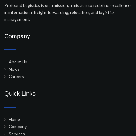
Profound Logistics is on a mission, a mission to redefine excellence
in international freight forwarding, relocation, and logistics
management.
Company
About Us
News
Careers
Quick Links
Home
Company
Services