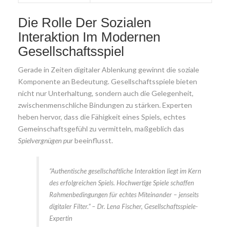
Die Rolle Der Sozialen
Interaktion Im Modernen
Gesellschaftsspiel
Gerade in Zeiten digitaler Ablenkung gewinnt die soziale
Komponente an Bedeutung. Gesellschaftsspiele bieten
nicht nur Unterhaltung, sondern auch die Gelegenheit,
zwischenmenschliche Bindungen zu stärken. Experten
heben hervor, dass die Fähigkeit eines Spiels, echtes
Gemeinschaftsgefühl zu vermitteln, maßgeblich das
Spielvergnügen pur
beeinflusst.
“Authentische gesellschaftliche Interaktion liegt im Kern
des erfolgreichen Spiels. Hochwertige Spiele schaffen
Rahmenbedingungen für echtes Miteinander – jenseits
digitaler Filter.” – Dr. Lena Fischer, Gesellschaftsspiele-
Expertin