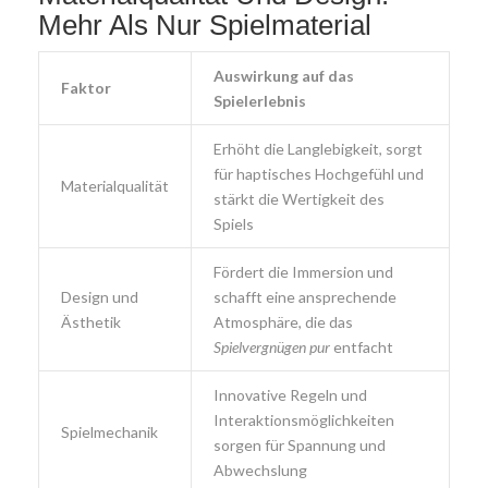
Mehr Als Nur Spielmaterial
Auswirkung auf das
Faktor
Spielerlebnis
Erhöht die Langlebigkeit, sorgt
für haptisches Hochgefühl und
Materialqualität
stärkt die Wertigkeit des
Spiels
Fördert die Immersion und
Design und
schafft eine ansprechende
Ästhetik
Atmosphäre, die das
Spielvergnügen pur
entfacht
Innovative Regeln und
Interaktionsmöglichkeiten
Spielmechanik
sorgen für Spannung und
Abwechslung