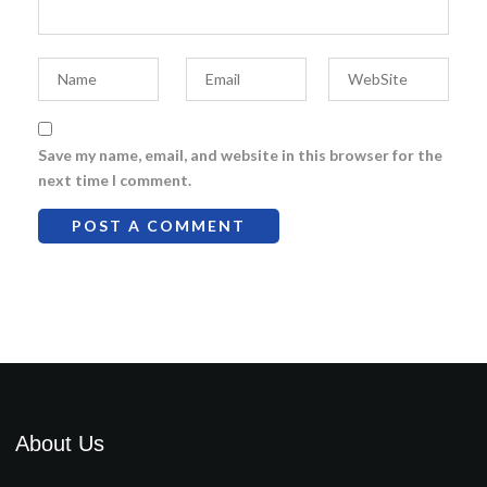
Save my name, email, and website in this browser for the
next time I comment.
About Us