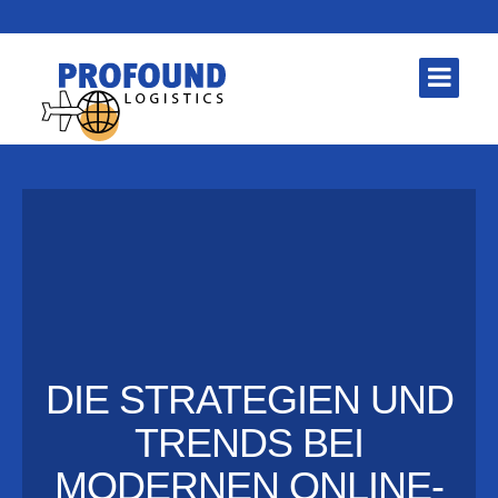
DIE STRATEGIEN UND
TRENDS BEI
MODERNEN ONLINE-