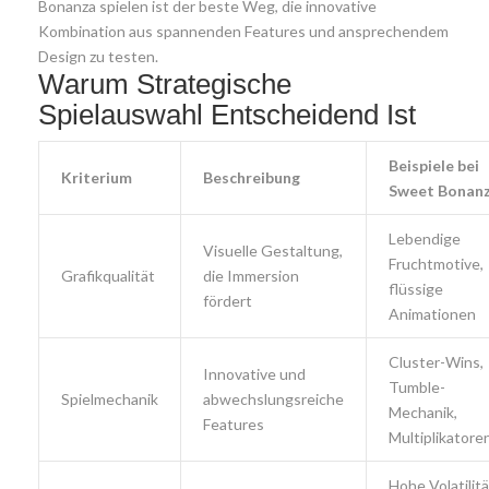
Bonanza spielen ist der beste Weg, die innovative
Kombination aus spannenden Features und ansprechendem
Design zu testen.
Warum Strategische
Spielauswahl Entscheidend Ist
Beispiele bei
Kriterium
Beschreibung
Sweet Bonan
Lebendige
Visuelle Gestaltung,
Fruchtmotive,
Grafikqualität
die Immersion
flüssige
fördert
Animationen
Cluster-Wins,
Innovative und
Tumble-
Spielmechanik
abwechslungsreiche
Mechanik,
Features
Multiplikatore
Hohe Volatilitä