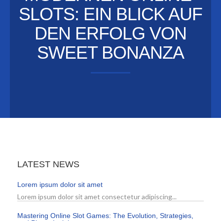
SLOTS: EIN BLICK AUF
DEN ERFOLG VON
SWEET BONANZA
LATEST NEWS
Lorem ipsum dolor sit amet
Lorem ipsum dolor sit amet consectetur adipiscing...
Mastering Online Slot Games: The Evolution, Strategies,