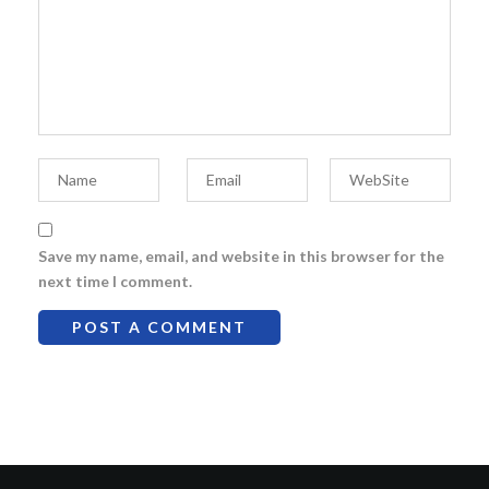
Save my name, email, and website in this browser for the
next time I comment.