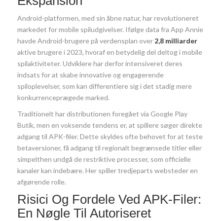
Ekspansion
Android-platformen, med sin åbne natur, har revolutioneret
markedet for mobile spiludgivelser. Ifølge data fra App Annie
havde Android-brugere på verdensplan over
2,8 milliarder
aktive brugere i 2023, hvoraf en betydelig del deltog i mobile
spilaktiviteter. Udviklere har derfor intensiveret deres
indsats for at skabe innovative og engagerende
spiloplevelser, som kan differentiere sig i det stadig mere
konkurrenceprægede marked.
Traditionelt har distributionen foregået via Google Play
Butik, men en voksende tendens er, at spillere søger direkte
adgang til APK-filer. Dette skyldes ofte behovet for at teste
betaversioner, få adgang til regionalt begrænsede titler eller
simpelthen undgå de restriktive processer, som officielle
kanaler kan indebære. Her spiller tredjeparts websteder en
afgørende rolle.
Risici Og Fordele Ved APK-Filer:
En Nøgle Til Autoriseret