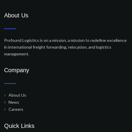
About Us
Profound Logistics is on a mission, a mission to redefine excellence
in international freight forwarding, relocation, and logistics
management.
Company
About Us
News
Careers
Quick Links