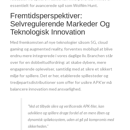
essentielt for avancerede spil som Wolfilm Hunt.
Fremtidsperspektiver:
Selvregulerende Markeder Og
Teknologisk Innovation
Med fremkomsten af nye teknologier såsom 5G, cloud
gaming og augmented reality, forventes mobilspil at blive
endnu mere integrerede i vores daglige liv. Branchen står
over for en dobbeltudfordring: at skabe dybere, mere
engagerende oplevelser, samtidig med at sikre et sikkert
miljø for spillere. Det er her, etablerede spillesteder og
tredjepartsdistributioner som offer for usikre APK’er må
balancere innovation med ansvarlighed.
“Ved at tilbyde sikre og verificerede APK-filer, kan
udviklere og spillere drage fordel af en mere åben og
dynamisk spiløkosystem, uden at gå på kompromis med
sikkerheden.”