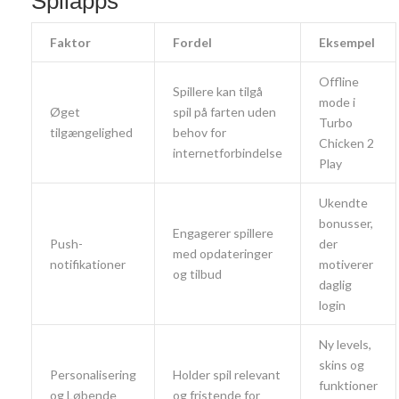
Spilapps
Faktor
Fordel
Eksempel
Offline
Spillere kan tilgå
mode i
Øget
spil på farten uden
Turbo
tilgængelighed
behov for
Chicken 2
internetforbindelse
Play
Ukendte
bonusser,
Engagerer spillere
Push-
der
med opdateringer
notifikationer
motiverer
og tilbud
daglig
login
Ny levels,
skins og
Personalisering
Holder spil relevant
funktioner
og Løbende
og fristende for