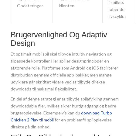
i spillets
Opdateringer
klienten
løbende
livscyklus
Brugervenlighed Og Adaptiv
Design
Et optimalt mobilspil skal tilbyde intuitiv navigation og
tilpassede kontroller. Her spiller designprincipper en
afgørende rolle. Platforme som Android og iOS faciliterer
distribution gennem officielle app-bakker, men mange
udviklere går skridtet videre ved at tilbyde direkte
downloads til maksimal fleksibilitet.
En del af denne strategi er at tilbyde spilafvikling gennem
downloadable filer, hvilket sikrer hurtig adgang og bedre
brugeroplevelse. Eksempelvis kan du
download Turbo
Chicken 2 Play til mobil
for en problemfri spiloplevelse
direkte på din enhed.