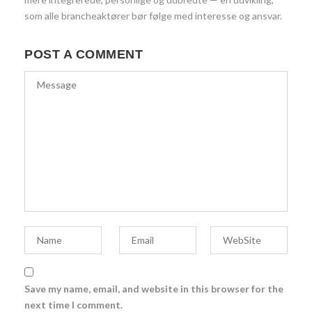
som alle brancheaktører bør følge med interesse og ansvar.
POST A COMMENT
Save my name, email, and website in this browser for the
next time I comment.